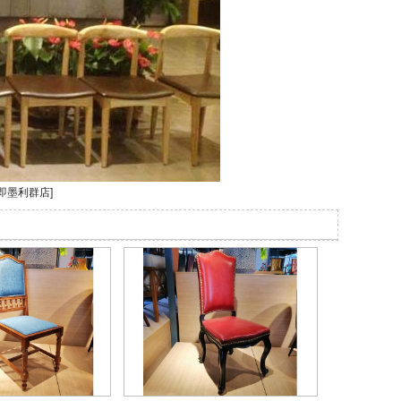
即墨利群店
]