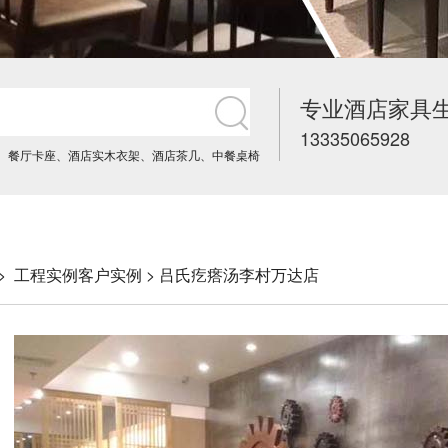
专业酒店家具
13335065928
、
餐厅卡座
、
酒店实木衣架
、
酒店茶几
、
中餐桌椅
->
工程实例
客户实例
> 吕氏疙瘩汤李村万达店